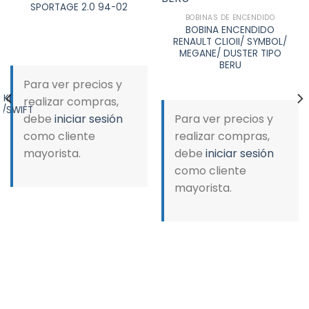
SPORTAGE 2.0 94-02
wishlist
wishlist
BOBINAS DE ENCENDIDO
BOBINA ENCENDIDO
RENAULT CLIOII/ SYMBOL/
MEGANE/ DUSTER TIPO
BERU
Para ver precios y
UKI
realizar compras,
A/SWIFT
debe
iniciar sesión
Para ver precios y
como cliente
realizar compras,
mayorista.
debe
iniciar sesión
como cliente
mayorista.