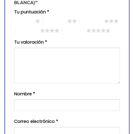
BLANCA)”
Tu puntuación
*
1 of 5 stars
2 of 5 stars
3 of 5 stars
4 of 5 stars
5 of 5 stars
Tu valoración
*
Nombre
*
Correo electrónico
*