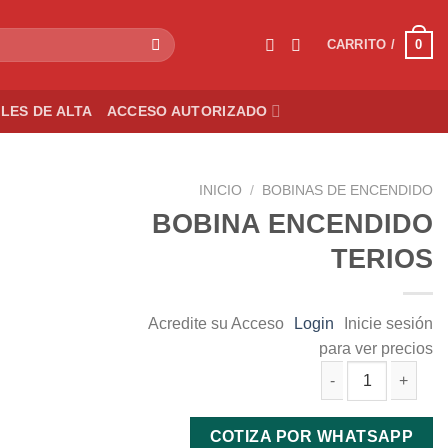
0
CARRITO /
LES DE ALTA
ACCESO AUTORIZADO
INICIO
/
BOBINAS DE ENCENDIDO
BOBINA ENCENDIDO
TERIOS
d to wishlist
Acredite su Acceso
Login
Inicie sesión
para ver precios
BOBINA ENCENDIDO TERIOS cantidad
COTIZA POR WHATSAPP