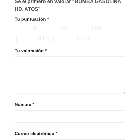
Sé el primero en valorar “BOMBA GASOLINA
HD. ATOS”
Tu puntuación
*
1 of 5 stars
2 of 5 stars
3 of 5 stars
4 of 5 stars
5 of 5 stars
Tu valoración
*
Nombre
*
Correo electrónico
*