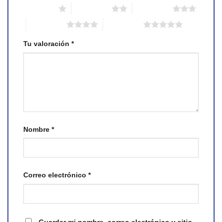
1 of 5 stars
2 of 5 stars
3 of 5 stars
4 of 5 stars
5 of 5 stars
Tu valoración
*
Nombre
*
Correo electrónico
*