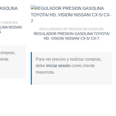
E GASOLINA
INA NISSAN
Add to
Add to
REGULADORES DE PRESION DE GASOLINA
S
wishlist
wishlist
REGULADOR PRESION GASOLINA TOYOTA/
HD. VISION/ NISSAN/ CX-5/ CX-7
 compras,
iente
Para ver precios y realizar compras,
debe
iniciar sesión
como cliente
mayorista.