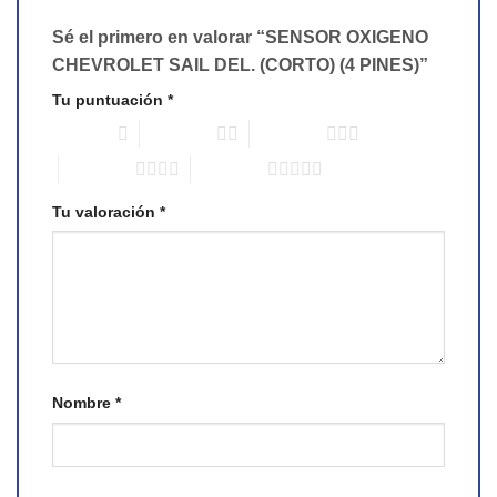
Sé el primero en valorar “SENSOR OXIGENO
CHEVROLET SAIL DEL. (CORTO) (4 PINES)”
Tu puntuación
*
1 of 5 stars
2 of 5 stars
3 of 5 stars
4 of 5 stars
5 of 5 stars
Tu valoración
*
Nombre
*