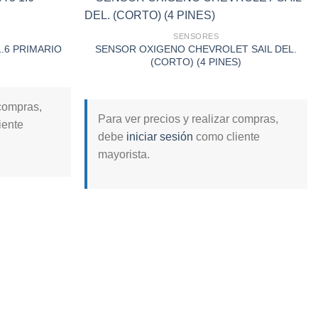
SENSORES
SENSOR OXIGENO CHEVROLET SAIL DEL.
.6 PRIMARIO
Add to
Add to
(CORTO) (4 PINES)
wishlist
wishlist
 compras,
Para ver precios y realizar compras,
iente
debe
iniciar sesión
como cliente
mayorista.