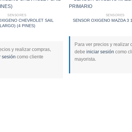
SENSORES
SENSORES
OXIGENO CHEVROLET SAIL
SENSOR OXIGENO MAZDA 3 1
Add to
(LARGO) (4 PINES)
wishlist
Para ver precios y realizar
ecios y realizar compras,
debe
iniciar sesión
como cl
r sesión
como cliente
mayorista.