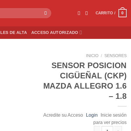
0
CARRITO /
LES DE ALTA
ACCESO AUTORIZADO
INICIO
/
SENSORES
SENSOR POSICION
CIGÜEÑAL (CKP)
Add to
MAZDA ALLEGRO 1.6
wishlist
– 1.8
Acredite su Acceso
Login
Inicie sesión
para ver precios