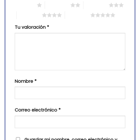
1 of 5 stars
2 of 5 stars
3 of 5 stars
4 of 5 stars
5 of 5 stars
Tu valoración
*
Nombre
*
Correo electrónico
*
Guardar mi nombre, correo electrónico y