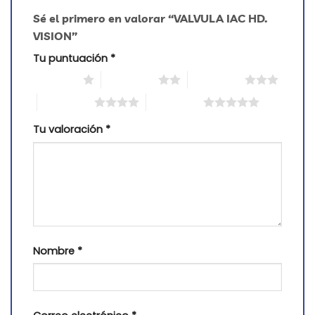
Sé el primero en valorar “VALVULA IAC HD.
VISION”
Tu puntuación
*
1 of 5 stars
2 of 5 stars
3 of 5 stars
4 of 5 stars
5 of 5 stars
Tu valoración
*
Nombre
*