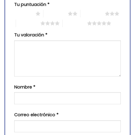
Tu puntuación
*
1 of 5 stars
2 of 5 stars
3 of 5 stars
4 of 5 stars
5 of 5 stars
Tu valoración
*
Nombre
*
Correo electrónico
*