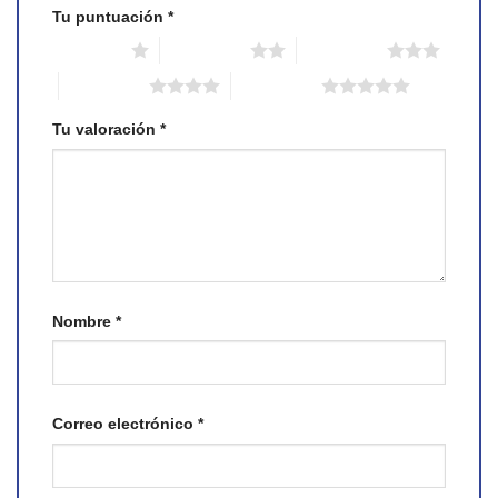
Tu puntuación
*
1 of 5 stars
2 of 5 stars
3 of 5 stars
4 of 5 stars
5 of 5 stars
Tu valoración
*
Nombre
*
Correo electrónico
*