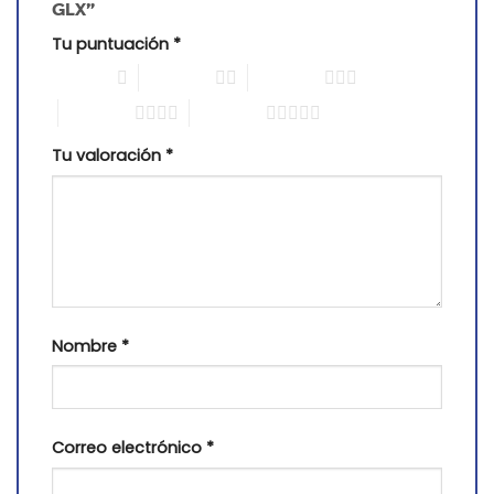
GLX”
Tu puntuación
*
1 of 5 stars
2 of 5 stars
3 of 5 stars
4 of 5 stars
5 of 5 stars
Tu valoración
*
Nombre
*
Correo electrónico
*