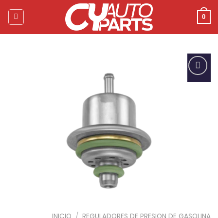
Skip
to
0
content
Add to
wishlist
INICIO
/
REGULADORES DE PRESION DE GASOLINA